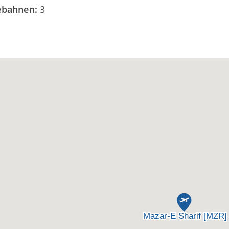
debahnen:
3