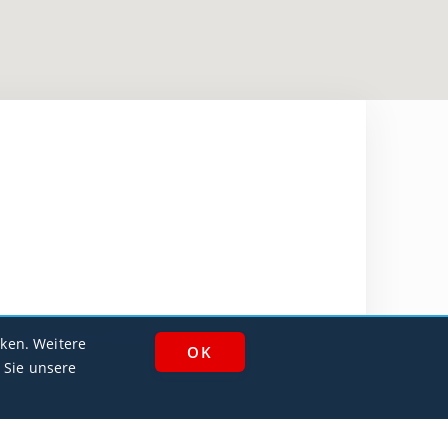
Mawlana Jalaluddin Muhammad Ba
ken. Weitere
OAMS / MZR
 Sie unsere