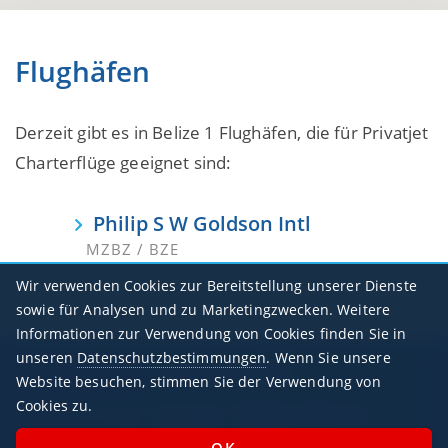
Flughäfen
Derzeit gibt es in Belize 1 Flughäfen, die für Privatjet
Charterflüge geeignet sind:
Philip S W Goldson Intl
MZBZ / BZE
Wir verwenden Cookies zur Bereitstellung unserer Dienste
sowie für Analysen und zu Marketingzwecken. Weitere
Informationen zur Verwendung von Cookies finden Sie in
unseren
Datenschutzbestimmungen
. Wenn Sie unsere
Geschäftszeiten
Website besuchen, stimmen Sie der Verwendung von
Cookies zu.
Montag - Sonntag / 07:00 - 23:00 Uhr
Feiertags geöffnet