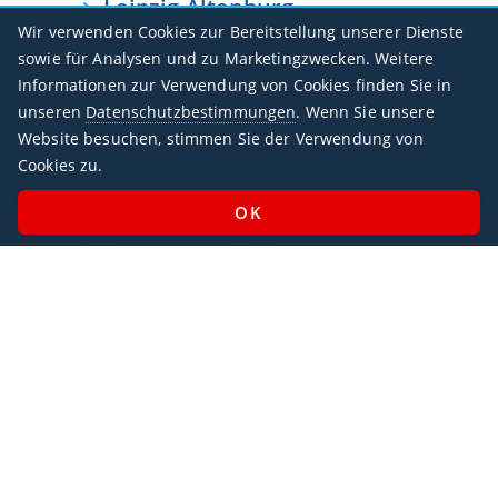
Leipzig-Altenburg
Wir verwenden Cookies zur Bereitstellung unserer Dienste
EDAC / AOC
sowie für Analysen und zu Marketingzwecken. Weitere
Leipzig-Halle
Informationen zur Verwendung von Cookies finden Sie in
unseren
Datenschutzbestimmungen
. Wenn Sie unsere
EDDP / LEJ
Website besuchen, stimmen Sie der Verwendung von
Loennewitz
Cookies zu.
EDUF
Magdeburg/City
EDBM
Magdeburg/Cochstedt
EDBC / CSO
Manching
ETSI / IGS
Mannheim City