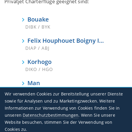
Privatjet Charterflüge geeignet sind:
Bouake
DIBK / BYK
Felix Houphouet Boigny Intl
DIAP / ABJ
Korhogo
DIKO / HGO
Man
DIMN / MJC
Wir verwenden Cookies zur Bereitstellung unserer Dienste
sowie für Analysen und zu Marketingzwecken. Weitere
Odienne
Informationen zur Verwendung von Cookies finden Sie in
DIOD
unseren
Datenschutzbestimmungen
. Wenn Sie unsere
Website besuchen, stimmen Sie der Verwendung von
San Pedro
Cookies zu.