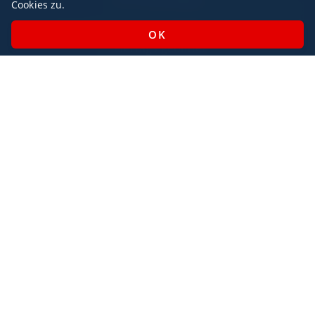
Cookies zu.
Montag - Sonntag / 07:00 - 23:00 Uhr
Feiertags geöffnet
Impressum
Datenschutz
AlbaJet Charter GmbH
| Privatjet-Charter
Villacher Straße 26
9220, Velden am Wörthersee
Österreich