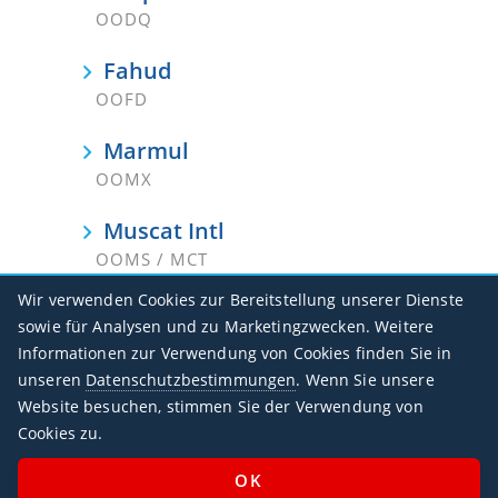
OODQ
Fahud
OOFD
Marmul
OOMX
Muscat Intl
OOMS / MCT
Wir verwenden Cookies zur Bereitstellung unserer Dienste
Qarn Alam
sowie für Analysen und zu Marketingzwecken. Weitere
OOGB
Informationen zur Verwendung von Cookies finden Sie in
unseren
Datenschutzbestimmungen
. Wenn Sie unsere
Salalah
Website besuchen, stimmen Sie der Verwendung von
OOSA / SLL
Cookies zu.
Suhar