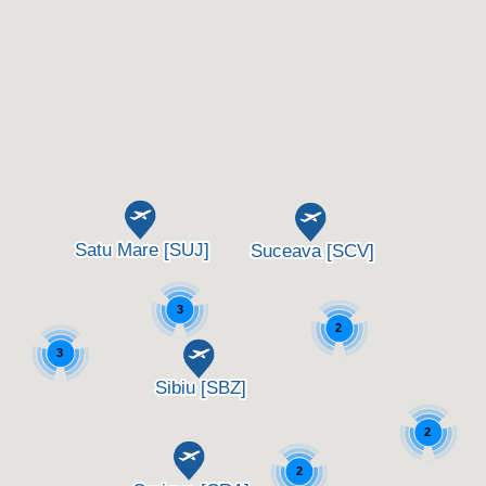
3
2
3
2
2