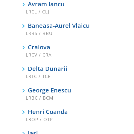
Avram Iancu
LRCL / CLJ
Baneasa-Aurel Vlaicu
LRBS / BBU
Craiova
LRCV / CRA
Delta Dunarii
LRTC / TCE
George Enescu
LRBC / BCM
Henri Coanda
LROP / OTP
Iasi