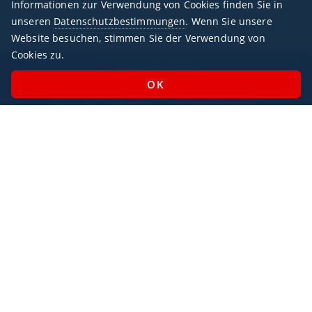
Informationen zur Verwendung von Cookies finden Sie in
unseren
Datenschutzbestimmungen
. Wenn Sie unsere
Website besuchen, stimmen Sie der Verwendung von
Cookies zu.
Geschäftszeiten
Montag - Sonntag / 07:00 - 23:00 Uhr
Feiertags geöffnet
Impressum
Datenschutz
AlbaJet Charter GmbH
| Privatjet-Charter
Villacher Straße 26
9220, Velden am Wörthersee