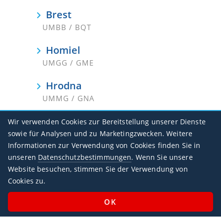
Brest
UMBB / BQT
Homiel
UMGG / GME
Hrodna
UMMG / GNA
Mahiliou
Wir verwenden Cookies zur Bereitstellung unserer Dienste
UMOO / MVQ
sowie für Analysen und zu Marketingzwecken. Weitere
Informationen zur Verwendung von Cookies finden Sie in
Minsk-2
unseren
Datenschutzbestimmungen
. Wenn Sie unsere
UMMS / MSQ
Website besuchen, stimmen Sie der Verwendung von
Cookies zu.
Viciebsk
UMII / VTB