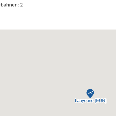
debahnen:
2